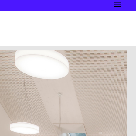
kte
ws