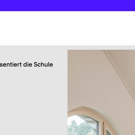
Proje
en
Ne
entiert die Schule